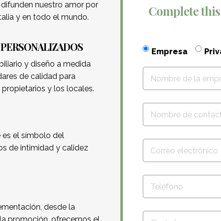
 difunden nuestro amor por
Complete this
Italia y en todo el mundo.
Y PERSONALIZADOS
Empresa
Pri
iliario y diseño a medida
ares de calidad para
 propietarios y los locales.
es el símbolo del
 de intimidad y calidez
ementación, desde la
 la promoción, ofrecemos el